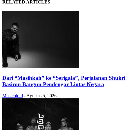
RELATED ARTICLES
Dari “Masihkah” ke “Serigala”, Perjalanan Shukri
Basiron Bangun Pendengar Lintas Negara
Musicoloid
-
Agustus 5, 2026