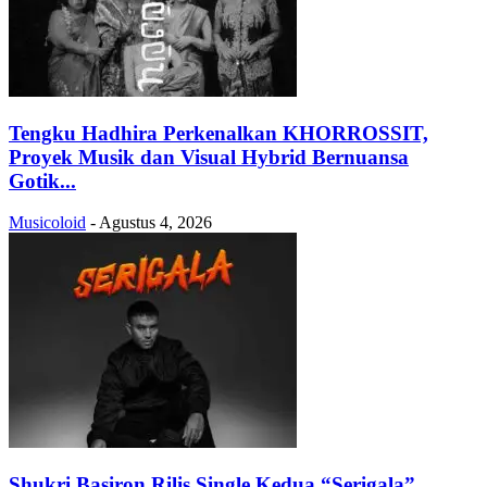
Tengku Hadhira Perkenalkan KHORROSSIT,
Proyek Musik dan Visual Hybrid Bernuansa
Gotik...
Musicoloid
-
Agustus 4, 2026
Shukri Basiron Rilis Single Kedua “Serigala”,