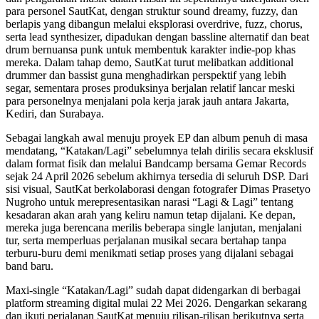
para personel SautKat, dengan struktur sound dreamy, fuzzy, dan
berlapis yang dibangun melalui eksplorasi overdrive, fuzz, chorus,
serta lead synthesizer, dipadukan dengan bassline alternatif dan beat
drum bernuansa punk untuk membentuk karakter indie-pop khas
mereka. Dalam tahap demo, SautKat turut melibatkan additional
drummer dan bassist guna menghadirkan perspektif yang lebih
segar, sementara proses produksinya berjalan relatif lancar meski
para personelnya menjalani pola kerja jarak jauh antara Jakarta,
Kediri, dan Surabaya.
Sebagai langkah awal menuju proyek EP dan album penuh di masa
mendatang, “Katakan/Lagi” sebelumnya telah dirilis secara eksklusif
dalam format fisik dan melalui Bandcamp bersama Gemar Records
sejak 24 April 2026 sebelum akhirnya tersedia di seluruh DSP. Dari
sisi visual, SautKat berkolaborasi dengan fotografer Dimas Prasetyo
Nugroho untuk merepresentasikan narasi “Lagi & Lagi” tentang
kesadaran akan arah yang keliru namun tetap dijalani. Ke depan,
mereka juga berencana merilis beberapa single lanjutan, menjalani
tur, serta memperluas perjalanan musikal secara bertahap tanpa
terburu-buru demi menikmati setiap proses yang dijalani sebagai
band baru.
Maxi-single “Katakan/Lagi” sudah dapat didengarkan di berbagai
platform streaming digital mulai 22 Mei 2026. Dengarkan sekarang
dan ikuti perjalanan SautKat menuju rilisan-rilisan berikutnya serta