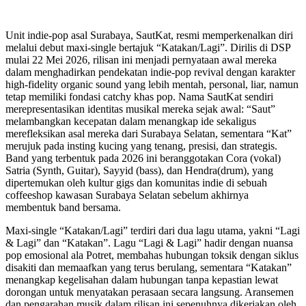
Unit indie-pop asal Surabaya, SautKat, resmi memperkenalkan diri
melalui debut maxi-single bertajuk “Katakan/Lagi”. Dirilis di DSP
mulai 22 Mei 2026, rilisan ini menjadi pernyataan awal mereka
dalam menghadirkan pendekatan indie-pop revival dengan karakter
high-fidelity organic sound yang lebih mentah, personal, liar, namun
tetap memiliki fondasi catchy khas pop. Nama SautKat sendiri
merepresentasikan identitas musikal mereka sejak awal: “Saut”
melambangkan kecepatan dalam menangkap ide sekaligus
merefleksikan asal mereka dari Surabaya Selatan, sementara “Kat”
merujuk pada insting kucing yang tenang, presisi, dan strategis.
Band yang terbentuk pada 2026 ini beranggotakan Cora (vokal)
Satria (Synth, Guitar), Sayyid (bass), dan Hendra(drum), yang
dipertemukan oleh kultur gigs dan komunitas indie di sebuah
coffeeshop kawasan Surabaya Selatan sebelum akhirnya
membentuk band bersama.
Maxi-single “Katakan/Lagi” terdiri dari dua lagu utama, yakni “Lagi
& Lagi” dan “Katakan”. Lagu “Lagi & Lagi” hadir dengan nuansa
pop emosional ala Potret, membahas hubungan toksik dengan siklus
disakiti dan memaafkan yang terus berulang, sementara “Katakan”
menangkap kegelisahan dalam hubungan tanpa kepastian lewat
dorongan untuk menyatakan perasaan secara langsung. Aransemen
dan pengarahan musik dalam rilisan ini sepenuhnya dikerjakan oleh