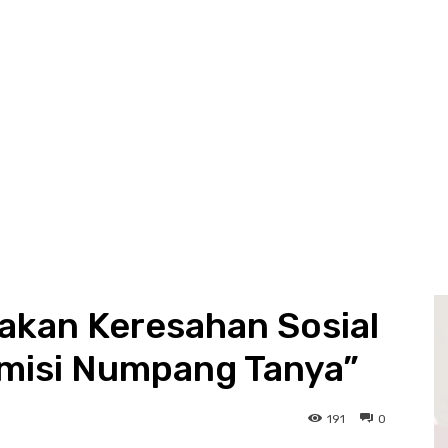
kan Keresahan Sosial
rmisi Numpang Tanya”
191
0