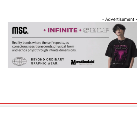
- Advertisement 
nnounce
Band Showcase
Album Review
Song Release