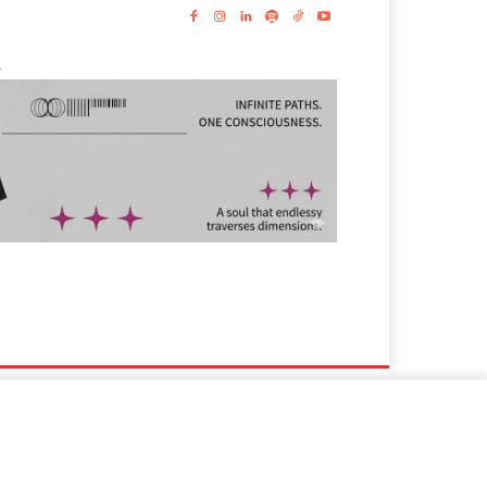
-
s
Lyrics