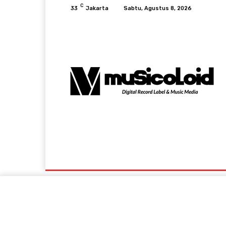
C
33
Jakarta
Sabtu, Agustus 8, 2026
Music News
Lifestyle & Viral
Events A