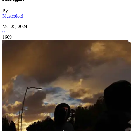
By
Musicoloid
-
Mei 25, 2024
0
1669