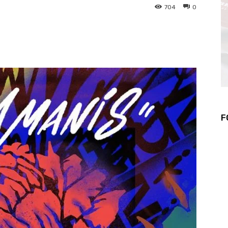
704
0
WhatsApp
Telegram
F