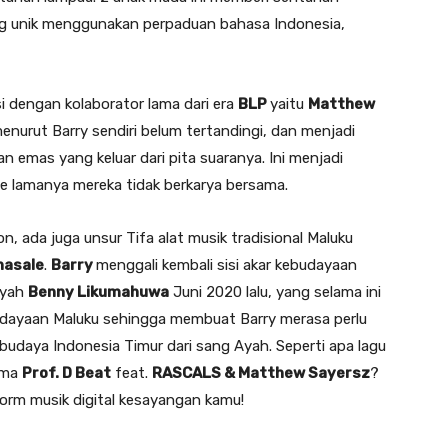
g unik menggunakan perpaduan bahasa Indonesia,
i dengan kolaborator lama dari era
BLP
yaitu
Matthew
nurut Barry sendiri belum tertandingi, dan menjadi
n emas yang keluar dari pita suaranya. Ini menjadi
de lamanya mereka tidak berkarya bersama.
, ada juga unsur Tifa alat musik tradisional Maluku
nasale
.
Barry
menggali kembali sisi akar kebudayaan
Ayah
Benny Likumahuwa
Juni 2020 lalu, yang selama ini
ayaan Maluku sehingga membuat Barry merasa perlu
udaya Indonesia Timur dari sang Ayah. Seperti apa lagu
ama
Prof. D Beat
feat.
RASCALS & Matthew Sayersz
?
form musik digital kesayangan kamu!