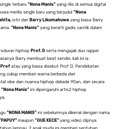
single terbaru
“Nona Manis”
yang rilis di semua digital
uwa merilis single baru yang berjudul
“Nona
ahita,
istri dari
Barry Likumahuwa
yang biasa Barry
rsama.
“Nona Manis”
yang berarti gadis cantik dalam
producer hiphop
Prof. D
serta mengajak duo rapper
iasanya Barry membuat beat sendiri, kali ini ia
 Prof
atau yang biasa disebut Prof D. Pendekatan
yang cukup memberi warna berbeda dari
ntal vibe dan nuansa hiphop dekade 90an, dan secara
u
“Nona Manis”
ini dipengaruhi artis2 hiphop
ya.
lagu
“NONA MANIS”
ini sebelumnya dikenal dengan nama
“PAPUY”
maupun
“GUE KECE”
yang video clipnya
tahun lampau. 2 anak muda ini memberi sentuhan