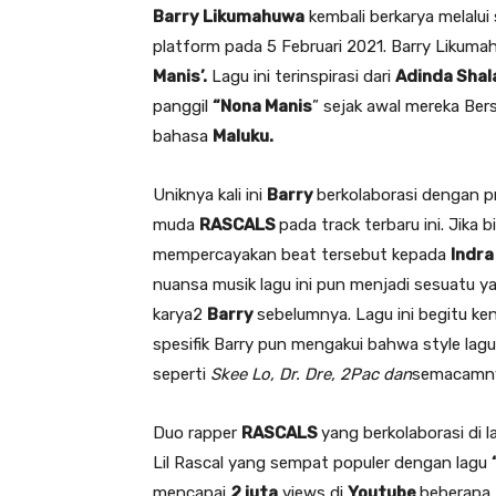
Barry Likumahuwa
kembali berkarya melalui 
platform pada 5 Februari 2021. Barry Likumah
Manis’.
Lagu ini terinspirasi dari
Adinda Shal
panggil
“Nona Manis
” sejak awal mereka Be
bahasa
Maluku.
Uniknya kali ini
Barry
berkolaborasi dengan 
muda
RASCALS
pada track terbaru ini. Jika b
mempercayakan beat tersebut kepada
Indra
nuansa musik lagu ini pun menjadi sesuatu 
karya2
Barry
sebelumnya. Lagu ini begitu ke
spesifik Barry pun mengakui bahwa style lag
seperti
Skee Lo, Dr. Dre, 2Pac dan
semacamn
Duo rapper
RASCALS
yang berkolaborasi di 
Lil Rascal yang sempat populer dengan lagu
mencapai
2 juta
views di
Youtube
beberapa 