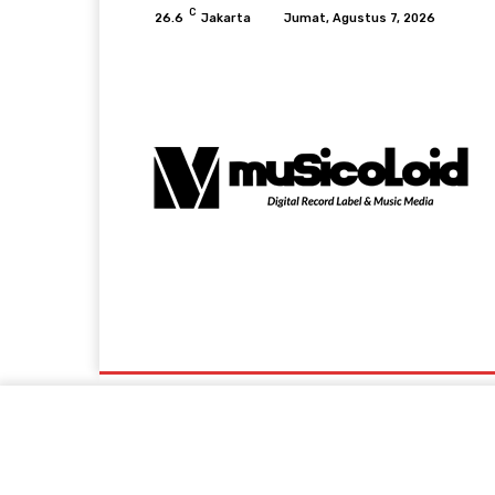
C
26.6
Jakarta
Jumat, Agustus 7, 2026
Music News
Lifestyle & Viral
Events A