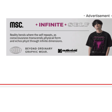
- Advertisement 
nnounce
Band Showcase
Album Review
Song Release