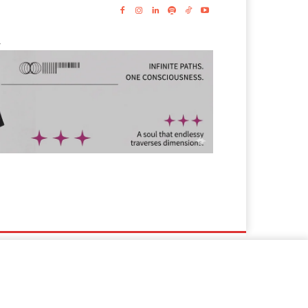
-
s
Lyrics