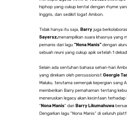
hiphop yang cukup kental dengan rhyme yan
Inggris, dan sedikit logat Ambon.
Tidak hanya itu saja,
Barry
juga berkolaboras
Sayersz,
menampilkan suara khasnya yang me
pemanis dari lagu
“Nona Manis”
dengan aluna
sebuah reuni yang cukup apik setelah 1 deka
Selain ada sentuhan bahasa sehari-hari Ambon
yang direkam oleh percussionist
Georgie Ta
Maluku, terutama semenjak kepergian sang 
memberikan Barry pemahaman tentang kebud
meneruskan legacy akan kecintaan terhadap b
“
Nona Manis
” dari
Barry Likumahuwa
bers
Dengarkan lagu “Nona Manis” di seluruh plat