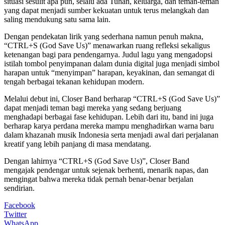
situasi sesulit apa pun, selalu ada Tuhan, keluarga, dan teman-teman
yang dapat menjadi sumber kekuatan untuk terus melangkah dan
saling mendukung satu sama lain.
Dengan pendekatan lirik yang sederhana namun penuh makna,
“CTRL+S (God Save Us)” menawarkan ruang refleksi sekaligus
ketenangan bagi para pendengarnya. Judul lagu yang mengadopsi
istilah tombol penyimpanan dalam dunia digital juga menjadi simbol
harapan untuk “menyimpan” harapan, keyakinan, dan semangat di
tengah berbagai tekanan kehidupan modern.
Melalui debut ini, Closer Band berharap “CTRL+S (God Save Us)”
dapat menjadi teman bagi mereka yang sedang berjuang
menghadapi berbagai fase kehidupan. Lebih dari itu, band ini juga
berharap karya perdana mereka mampu menghadirkan warna baru
dalam khazanah musik Indonesia serta menjadi awal dari perjalanan
kreatif yang lebih panjang di masa mendatang.
Dengan lahirnya “CTRL+S (God Save Us)”, Closer Band
mengajak pendengar untuk sejenak berhenti, menarik napas, dan
mengingat bahwa mereka tidak pernah benar-benar berjalan
sendirian.
Facebook
Twitter
WhatsApp