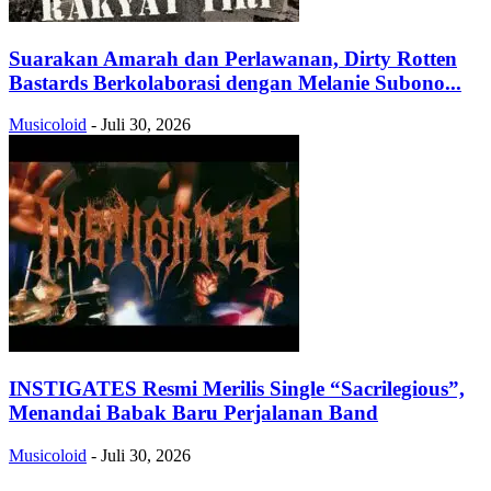
Suarakan Amarah dan Perlawanan, Dirty Rotten
Bastards Berkolaborasi dengan Melanie Subono...
Musicoloid
-
Juli 30, 2026
INSTIGATES Resmi Merilis Single “Sacrilegious”,
Menandai Babak Baru Perjalanan Band
Musicoloid
-
Juli 30, 2026