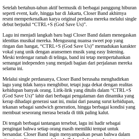
Setelah bertahun-tahun aktif bermusik di berbagai panggung hiburan
seperti event, kafe, hingga bar di Jakarta, Closer Band akhirnya
resmi memperkenalkan karya original perdana mereka melalui single
debut berjudul “CTRL+S (God Save Us)”.
Lagu ini menjadi langkah baru bagi Closer Band dalam menegaskan
identitas musikal mereka. Mengusung nuansa sweet pop yang
ringan dan hangat, “CTRL+S (God Save Us)” memadukan karakter
vokal yang unik dengan aransemen musik yang easy listening.
Meski terdengar ramah di telinga, band ini tetap mempertahankan
semangat independen yang menjadi bagian dari perjalanan mereka
selama ini.
Melalui single perdananya, Closer Band berusaha menghadirkan
lagu yang tidak hanya menghibur, tetapi juga dekat dengan realitas
kehidupan banyak orang. Lirik-lirik yang ditulis dalam “CTRL+S
(God Save Us)” lahir dari berbagai pengalaman dan dinamika yang
kerap dihadapi generasi saat ini, mulai dari pasang surut kehidupan,
tekanan sebagai sandwich generation, hingga berbagai kondisi yang
membuat seseorang merasa berada di titik paling kalut.
Di tengah berbagai tantangan tersebut, lagu ini hadir sebagai
pengingat bahwa setiap orang masih memiliki tempat untuk
bersandar. Closer Band ingin menyampaikan pesan bahwa dalam