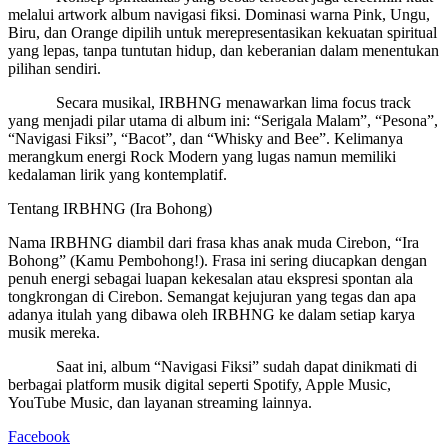
melalui artwork album navigasi fiksi. Dominasi warna Pink, Ungu,
Biru, dan Orange dipilih untuk merepresentasikan kekuatan spiritual
yang lepas, tanpa tuntutan hidup, dan keberanian dalam menentukan
pilihan sendiri.
​ Secara musikal, IRBHNG menawarkan lima focus track
yang menjadi pilar utama di album ini: “Serigala Malam”, “Pesona”,
“Navigasi Fiksi”, “Bacot”, dan “Whisky and Bee”. Kelimanya
merangkum energi Rock Modern yang lugas namun memiliki
kedalaman lirik yang kontemplatif.
​Tentang IRBHNG (Ira Bohong)
Nama IRBHNG diambil dari frasa khas anak muda Cirebon, “Ira
Bohong” (Kamu Pembohong!). Frasa ini sering diucapkan dengan
penuh energi sebagai luapan kekesalan atau ekspresi spontan ala
tongkrongan di Cirebon. Semangat kejujuran yang tegas dan apa
adanya itulah yang dibawa oleh IRBHNG ke dalam setiap karya
musik mereka.
​ Saat ini, album “Navigasi Fiksi” sudah dapat dinikmati di
berbagai platform musik digital seperti Spotify, Apple Music,
YouTube Music, dan layanan streaming lainnya.
Facebook