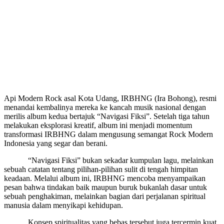
Api Modern Rock asal Kota Udang, IRBHNG (Ira Bohong), resmi
menandai kembalinya mereka ke kancah musik nasional dengan
merilis album kedua bertajuk “Navigasi Fiksi”. Setelah tiga tahun
melakukan eksplorasi kreatif, album ini menjadi momentum
transformasi IRBHNG dalam mengusung semangat Rock Modern
Indonesia yang segar dan berani.
​ “Navigasi Fiksi” bukan sekadar kumpulan lagu, melainkan
sebuah catatan tentang pilihan-pilihan sulit di tengah himpitan
keadaan. Melalui album ini, IRBHNG mencoba menyampaikan
pesan bahwa tindakan baik maupun buruk bukanlah dasar untuk
sebuah penghakiman, melainkan bagian dari perjalanan spiritual
manusia dalam menyikapi kehidupan.
​ Konsep spiritualitas yang bebas tersebut juga tercermin kuat