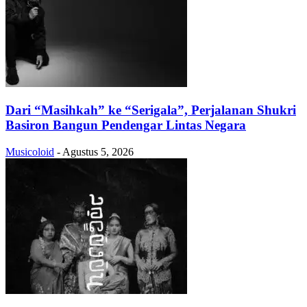
Dari “Masihkah” ke “Serigala”, Perjalanan Shukri
Basiron Bangun Pendengar Lintas Negara
Musicoloid
-
Agustus 5, 2026