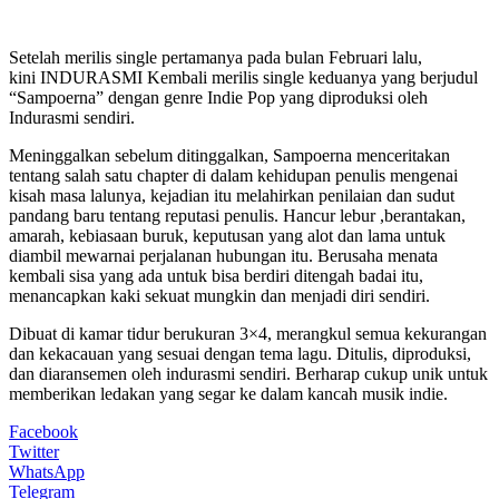
Setelah merilis single pertamanya pada bulan Februari lalu,
kini INDURASMI Kembali merilis single keduanya yang berjudul
“Sampoerna” dengan genre Indie Pop yang diproduksi oleh
Indurasmi sendiri.
Meninggalkan sebelum ditinggalkan, Sampoerna menceritakan
tentang salah satu chapter di dalam kehidupan penulis mengenai
kisah masa lalunya, kejadian itu melahirkan penilaian dan sudut
pandang baru tentang reputasi penulis. Hancur lebur ,berantakan,
amarah, kebiasaan buruk, keputusan yang alot dan lama untuk
diambil mewarnai perjalanan hubungan itu. Berusaha menata
kembali sisa yang ada untuk bisa berdiri ditengah badai itu,
menancapkan kaki sekuat mungkin dan menjadi diri sendiri.
Dibuat di kamar tidur berukuran 3×4, merangkul semua kekurangan
dan kekacauan yang sesuai dengan tema lagu. Ditulis, diproduksi,
dan diaransemen oleh indurasmi sendiri. Berharap cukup unik untuk
memberikan ledakan yang segar ke dalam kancah musik indie.
Facebook
Twitter
WhatsApp
Telegram