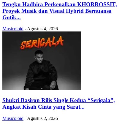
Tengku Hadhira Perkenalkan KHORROSSIT,
Proyek Musik dan Visual Hybrid Bernuansa
Gotik...
Musicoloid
-
Agustus 4, 2026
Shukri Basiron Rilis Single Kedua “Serigala”,
Angkat Kisah Cinta yang Sarat...
Musicoloid
-
Agustus 2, 2026