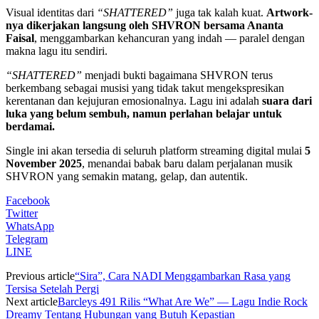
Visual identitas dari
“SHATTERED”
juga tak kalah kuat.
Artwork-
nya dikerjakan langsung oleh SHVRON bersama Ananta
Faisal
, menggambarkan kehancuran yang indah — paralel dengan
makna lagu itu sendiri.
“SHATTERED”
menjadi bukti bagaimana SHVRON terus
berkembang sebagai musisi yang tidak takut mengekspresikan
kerentanan dan kejujuran emosionalnya. Lagu ini adalah
suara dari
luka yang belum sembuh, namun perlahan belajar untuk
berdamai.
Single ini akan tersedia di seluruh platform streaming digital mulai
5
November 2025
, menandai babak baru dalam perjalanan musik
SHVRON yang semakin matang, gelap, dan autentik.
Facebook
Twitter
WhatsApp
Telegram
LINE
Previous article
“Sira”, Cara NADI Menggambarkan Rasa yang
Tersisa Setelah Pergi
Next article
Barcleys 491 Rilis “What Are We” — Lagu Indie Rock
Dreamy Tentang Hubungan yang Butuh Kepastian