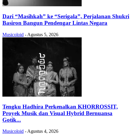
Dari “Masihkah” ke “Serigala”, Perjalanan Shukri
Basiron Bangun Pendengar Lintas Negara
Musicoloid
-
Agustus 5, 2026
Tengku Hadhira Perkenalkan KHORROSSIT,
Proyek Musik dan Visual Hybrid Bernuansa
Gotik...
Musicoloid
-
Agustus 4, 2026