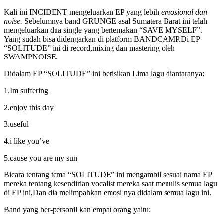
Kali ini INCIDENT mengeluarkan EP yang lebih
emosional dan
noise.
Sebelumnya band GRUNGE asal Sumatera Barat ini telah
mengeluarkan dua single yang bertemakan “SAVE MYSELF”.
Yang sudah bisa didengarkan di platform BANDCAMP.Di EP
“SOLITUDE” ini di record,mixing dan mastering oleh
SWAMPNOISE.
Didalam EP “SOLITUDE” ini berisikan Lima lagu diantaranya:
1.Im suffering
2.enjoy this day
3.useful
4.i like you’ve
5.cause you are my sun
Bicara tentang tema “SOLITUDE” ini mengambil sesuai nama EP
mereka tentang kesendirian vocalist mereka saat menulis semua lagu
di EP ini,Dan dia melimpahkan emosi nya didalam semua lagu ini.
Band yang ber-personil kan empat orang yaitu: