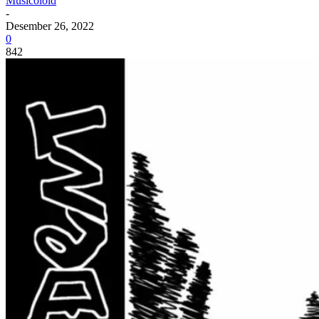
Musicoloid
-
Desember 26, 2022
0
842