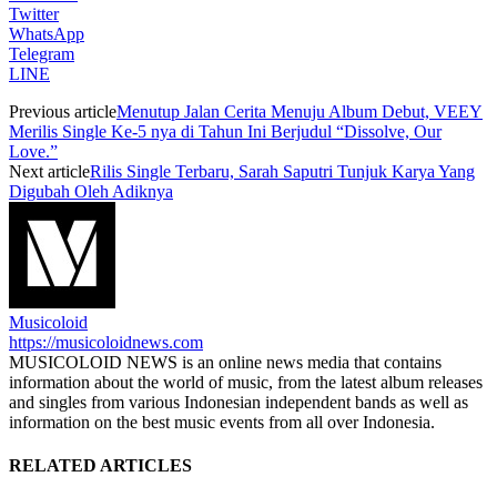
Twitter
WhatsApp
Telegram
LINE
Previous article
Menutup Jalan Cerita Menuju Album Debut, VEEY
Merilis Single Ke-5 nya di Tahun Ini Berjudul “Dissolve, Our
Love.”
Next article
Rilis Single Terbaru, Sarah Saputri Tunjuk Karya Yang
Digubah Oleh Adiknya
Musicoloid
https://musicoloidnews.com
MUSICOLOID NEWS is an online news media that contains
information about the world of music, from the latest album releases
and singles from various Indonesian independent bands as well as
information on the best music events from all over Indonesia.
RELATED ARTICLES