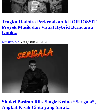
Tengku Hadhira Perkenalkan KHORROSSIT,
Proyek Musik dan Visual Hybrid Bernuansa
Gotik...
Musicoloid
-
Agustus 4, 2026
Shukri Basiron Rilis Single Kedua “Serigala”,
Angkat Kisah Cinta yang Sarat...