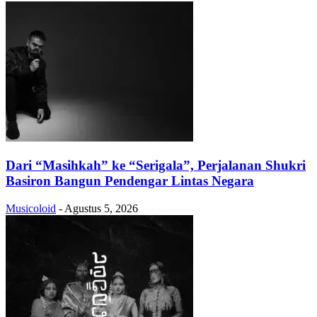
Dari “Masihkah” ke “Serigala”, Perjalanan Shukri
Basiron Bangun Pendengar Lintas Negara
Musicoloid
-
Agustus 5, 2026