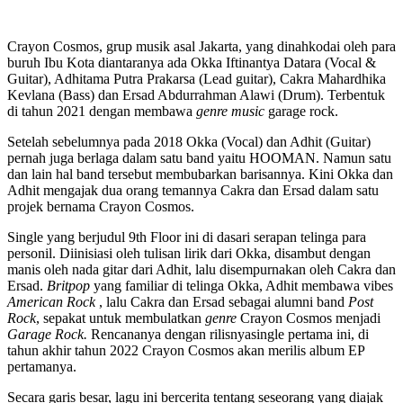
Crayon Cosmos, grup musik asal Jakarta, yang dinahkodai oleh para
buruh Ibu Kota diantaranya ada Okka Iftinantya Datara (Vocal &
Guitar), Adhitama Putra Prakarsa (Lead guitar), Cakra Mahardhika
Kevlana (Bass) dan Ersad Abdurrahman Alawi (Drum). Terbentuk
di tahun 2021 dengan membawa
genre music
garage rock.
Setelah sebelumnya pada 2018 Okka (Vocal) dan Adhit (Guitar)
pernah juga berlaga dalam satu band yaitu HOOMAN. Namun satu
dan lain hal band tersebut membubarkan barisannya. Kini Okka dan
Adhit mengajak dua orang temannya Cakra dan Ersad dalam satu
projek bernama Crayon Cosmos.
Single yang berjudul 9th Floor ini di dasari serapan telinga para
personil. Diinisiasi oleh tulisan lirik dari Okka, disambut dengan
manis oleh nada gitar dari Adhit, lalu disempurnakan oleh Cakra dan
Ersad.
Britpop
yang familiar di telinga Okka, Adhit membawa vibes
American Rock
, lalu Cakra dan Ersad sebagai alumni band
Post
Rock
, sepakat untuk membulatkan
genre
Crayon Cosmos menjadi
Garage Rock.
Rencananya dengan rilisnyasingle pertama ini, di
tahun akhir tahun 2022 Crayon Cosmos akan merilis album EP
pertamanya.
Secara garis besar, lagu ini bercerita tentang seseorang yang diajak