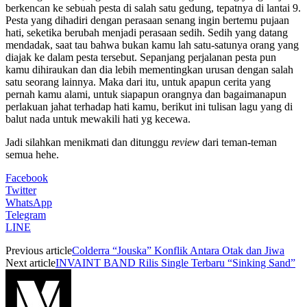
berkencan ke sebuah pesta di salah satu gedung, tepatnya di lantai 9.
Pesta yang dihadiri dengan perasaan senang ingin bertemu pujaan
hati, seketika berubah menjadi perasaan sedih. Sedih yang datang
mendadak, saat tau bahwa bukan kamu lah satu-satunya orang yang
diajak ke dalam pesta tersebut. Sepanjang perjalanan pesta pun
kamu dihiraukan dan dia lebih mementingkan urusan dengan salah
satu seorang lainnya. Maka dari itu, untuk apapun cerita yang
pernah kamu alami, untuk siapapun orangnya dan bagaimanapun
perlakuan jahat terhadap hati kamu, berikut ini tulisan lagu yang di
balut nada untuk mewakili hati yg kecewa.
Jadi silahkan menikmati dan ditunggu
review
dari teman-teman
semua hehe.
Facebook
Twitter
WhatsApp
Telegram
LINE
Previous article
Colderra “Jouska” Konflik Antara Otak dan Jiwa
Next article
INVAINT BAND Rilis Single Terbaru “Sinking Sand”