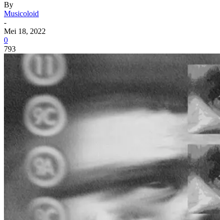
By
Musicoloid
-
Mei 18, 2022
0
793