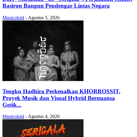
Basiron Bangun Pendengar Lintas Negara
Musicoloid
-
Agustus 5, 2026
Tengku Hadhira Perkenalkan KHORROSSIT,
Proyek Musik dan Visual Hybrid Bernuansa
Gotik...
Musicoloid
-
Agustus 4, 2026