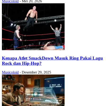
Musicoloid
-
Mei 20, 2026
Kenapa Atlet SmackDown Masuk Ring Pakai Lagu
Rock dan Hip-Hop?
Musicoloid
-
Desember 29, 2025