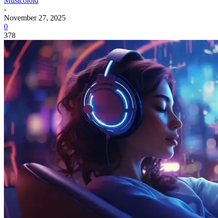
Musicoloid
-
November 27, 2025
0
378