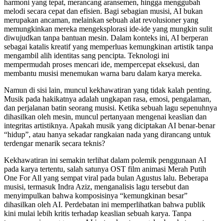
harmoni yang tepat, merancang aransemen, hingga menggubah
melodi secara cepat dan efisien. Bagi sebagian musisi, AI bukan
merupakan ancaman, melainkan sebuah alat revolusioner yang
memungkinkan mereka mengeksplorasi ide-ide yang mungkin sulit
diwujudkan tanpa bantuan mesin. Dalam konteks ini, AI berperan
sebagai katalis kreatif yang memperluas kemungkinan artistik tanpa
mengambil alih identitas sang pencipta. Teknologi ini
mempermudah proses mencari ide, mempercepat eksekusi, dan
membantu musisi menemukan warna baru dalam karya mereka.
Namun di sisi lain, muncul kekhawatiran yang tidak kalah penting.
Musik pada hakikatnya adalah ungkapan rasa, emosi, pengalaman,
dan perjalanan batin seorang musisi. Ketika sebuah lagu sepenuhnya
dihasilkan oleh mesin, muncul pertanyaan mengenai keaslian dan
integritas artistiknya. Apakah musik yang diciptakan AI benar-benar
“hidup”, atau hanya sekadar rangkaian nada yang dirancang untuk
terdengar menarik secara teknis?
Kekhawatiran ini semakin terlihat dalam polemik penggunaan AI
pada karya tertentu, salah satunya OST film animasi Merah Putih
One For All yang sempat viral pada bulan Agustus lalu. Beberapa
musisi, termasuk Indra Aziz, menganalisis lagu tersebut dan
menyimpulkan bahwa komposisinya “kemungkinan besar”
dihasilkan oleh AI. Perdebatan ini memperlihatkan bahwa publik
kini mulai lebih kritis terhadap keaslian sebuah karya. Tanpa