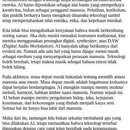
mereka. AI harus diposisikan sebagai alat bantu yang memperkaya
kreativitas, bukan sebagai pengganti manusia. Pelatihan, kurikulum,
dan praktik berkarya harus mengikuti dinamika teknologi sambil
tetap mempertahankan nilai estetika, etika, dan kepekaan musikal.
Kita tidak bisa mengabaikan kenyataan bahwa musik berkembang
seiring zaman. Jika dulu musisi memakai instrumen tradisional, kini
mereka menggunakan perangkat digital,
synthesizer
, atau DAW
(
Digital Audio Workstation
). AI hanyalah tahap berikutnya dari
evolusi ini. Namun ada satu hal yang harus dijaga: esensi musik
sebagai medium yang menyampaikan perasaan manusia. Teknologi
boleh berubah, tetapi makna musik sebagai bahasa emosi tidak
boleh hilang.
Pada akhirnya, masa depan musik bukanlah tentang memilih antara
manusia atau mesin. Masa depan musik adalah bagaimana keduanya
dapat berjalan berdampingan. AI mungkin mampu meniru struktur
melodi, harmoni, bahkan timbre suara manusia. Namun sejauh ini,
AI belum mampu meniru pengalaman hidup, luka, kejujuran,
kerentanan, dan kekosongan yang diubah menjadi karya seni.
Semua hal itu hanya bisa lahir dari manusia.
Maka dari itu, tantangan kita bukan sekadar memahami apa yang
bisa dilakukan AI, tetapi memastikan bahwa teknologi tersebut
digunakan dengan cara yang tetap berpihak pada kemanusiaan.