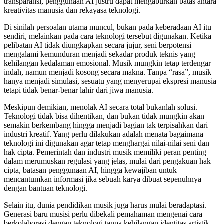
transparansi, penggunaan AI justru dapat mengaburkan batas antara
kreativitas manusia dan rekayasa teknologi.
Di sinilah persoalan utama muncul, bukan pada keberadaan AI itu
sendiri, melainkan pada cara teknologi tersebut digunakan. Ketika
pelibatan AI tidak diungkapkan secara jujur, seni berpotensi
mengalami kemunduran menjadi sekadar produk teknis yang
kehilangan kedalaman emosional. Musik mungkin tetap terdengar
indah, namun menjadi kosong secara makna. Tanpa “rasa”, musik
hanya menjadi simulasi, sesuatu yang menyerupai ekspresi manusia
tetapi tidak benar-benar lahir dari jiwa manusia.
Meskipun demikian, menolak AI secara total bukanlah solusi.
Teknologi tidak bisa dihentikan, dan bukan tidak mungkin akan
semakin berkembang hingga menjadi bagian tak terpisahkan dari
industri kreatif. Yang perlu dilakukan adalah menata bagaimana
teknologi ini digunakan agar tetap menghargai nilai-nilai seni dan
hak cipta. Pemerintah dan industri musik memiliki peran penting
dalam merumuskan regulasi yang jelas, mulai dari pengakuan hak
cipta, batasan penggunaan AI, hingga kewajiban untuk
mencantumkan informasi jika sebuah karya dibuat sepenuhnya
dengan bantuan teknologi.
Selain itu, dunia pendidikan musik juga harus mulai beradaptasi.
Generasi baru musisi perlu dibekali pemahaman mengenai cara
berkolaborasi dengan teknologi tanpa kehilangan identitas artistik