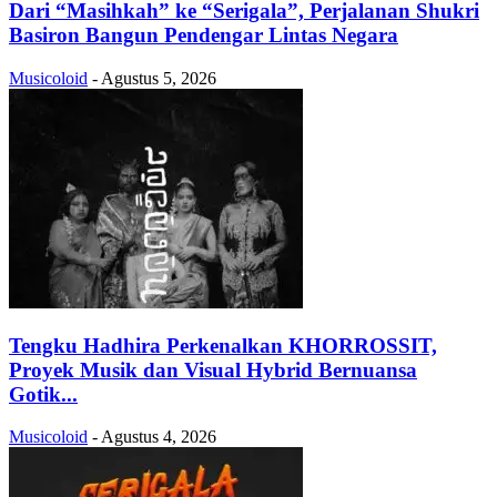
Dari “Masihkah” ke “Serigala”, Perjalanan Shukri
Basiron Bangun Pendengar Lintas Negara
Musicoloid
-
Agustus 5, 2026
Tengku Hadhira Perkenalkan KHORROSSIT,
Proyek Musik dan Visual Hybrid Bernuansa
Gotik...
Musicoloid
-
Agustus 4, 2026