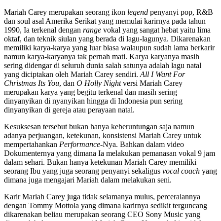
Mariah Carey merupakan seorang ikon
legend
penyanyi pop, R&B
dan soul asal Amerika Serikat yang memulai karirnya pada tahun
1990, Ia terkenal dengan
range
vokal yang sangat hebat yaitu lima
oktaf, dan teknik siulan yang berada di lagu-lagunya. Dikarenakan
memiliki karya-karya yang luar biasa walaupun sudah lama berkarir
namun karya-karyanya tak pernah mati. Karya karyanya masih
sering didengar di seluruh dunia salah satunya adalah lagu natal
yang diciptakan oleh Mariah Carey sendiri.
All I Want For
Christmas Its You
, dan
O Holly Night
versi Mariah Carey
merupakan karya yang begitu terkenal dan masih sering
dinyanyikan di nyanyikan hingga di Indonesia pun sering
dinyanyikan di gereja atau perayaan natal.
Kesuksesan tersebut bukan hanya keberuntungan saja namun
adanya perjuangan, ketekunan, konsistensi Mariah Carey untuk
mempertahankan
Performance-
Nya. Bahkan dalam video
Dokumenternya yang dimana Ia melakukan pemanasan vokal 9 jam
dalam sehari. Bukan hanya ketekunan Mariah Carey memiliki
seorang Ibu yang juga seorang penyanyi sekaligus
vocal coach
yang
dimana juga mengajari Mariah dalam melakukan seni.
Karir Mariah Carey juga tidak selamanya mulus, perceraiannya
dengan Tommy Mottola yang dimana karirnya sedikit terguncang
dikarenakan beliau merupakan seorang CEO Sony Music yang