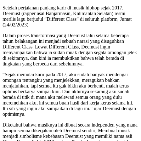
Setelah perjalanan panjang karir di musik hiphop sejak 2017,
Deemust (rapper asal Banjarmasin, Kalimantan Selatan) resmi
merilis lagu berjudul “Different Class” di seluruh platform, Jumat
(24/02/2023).
Dalam proses transformasi yang Deemust lalui selama beberapa
tahun belakangan ini menjadi sebuah narasi yang disuguhkan
Different Class. Lewat Different Class, Deemust ingin
menyampaikan bahwa ia sudah muak dengan segala omongan jelek
di sekitarnya, dan kini ia membuktikan bahwa telah berada di
tingkatan yang berbeda dari sebelumnya.
“Sejak memulai karir pada 2017, aku sudah banyak mendengar
omongan tentangku yang menjelekkan, meragukan bahkan
menjatuhkan, tapi semua itu gak bikin aku berhenti, malah terus
optimis berkarya sampai kini. Dan akhirnya sekarang aku sudah
berada di titik di mana aku melewati semua orang yang dulu
meremehkan aku, ini semua buah hasil dari kerja keras selama ini.
Itu sih yang ingin aku sampaikan di lagu ini.” ujar Deemust dengan
optimisnya.
Diketahui bahwa musiknya ini dibuat secara independen yang mana
hampir semua dikerjakan oleh Deemust sendiri, Membuat musik
menjadi simbolisme kebebasan Deemust yang memiliki nama asli