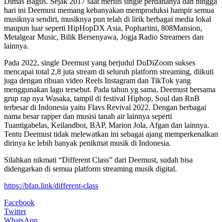
Dimas Bagus. Sejak 2017 saat merilis single perdananya dan hingga
hari ini Deemust memang kebanyakan memproduksi hampir semua
musiknya sendiri, musiknya pun telah di lirik berbagai media lokal
maupun luar seperti HipHopDX Asia, Pophariini, 808Mansion,
Metalgear Music, Bilik Bersenyawa, Jogja Radio Streamers dan
lainnya.
Pada 2022, single Deemust yang berjudul DuDiZoom sukses
mencapai total 2,8 juta stream di seluruh platform streaming, diikuti
juga dengan ribuan video Reels Instagram dan TikTok yang
menggunakan lagu tersebut. Pada tahun yg sama, Deemust bersama
grup rap nya Wasaka, tampil di festival Hiphop, Soul dan RnB
terbesar di Indonesia yaitu Flavs Revival 2022. Dengan berbagai
nama besar rapper dan musisi tanah air lainnya seperti
Tuantigabelas, Keilandboi, BAP, Marion Jola, Afgan dan lainnya.
Tentu Deemust tidak melewatkan ini sebagai ajang memperkenalkan
dirinya ke lebih banyak penikmat musik di Indonesia.
Silahkan nikmati “Different Class” dari Deemust, sudah bisa
didengarkan di semua platform streaming musik digital.
https://bfan.link/different-class
Facebook
Twitter
WhatsApp