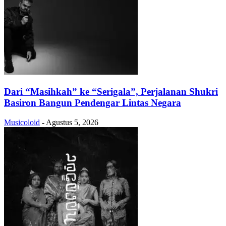
Dari “Masihkah” ke “Serigala”, Perjalanan Shukri
Basiron Bangun Pendengar Lintas Negara
Musicoloid
-
Agustus 5, 2026