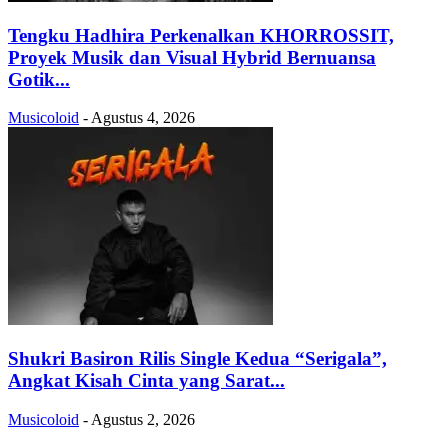
Tengku Hadhira Perkenalkan KHORROSSIT,
Proyek Musik dan Visual Hybrid Bernuansa
Gotik...
Musicoloid
-
Agustus 4, 2026
Shukri Basiron Rilis Single Kedua “Serigala”,
Angkat Kisah Cinta yang Sarat...
Musicoloid
-
Agustus 2, 2026