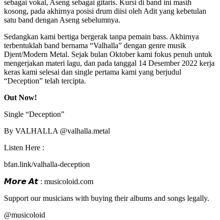
sebagai vokal, Aseng sebagai gitaris. Kursi di band ini masih
kosong, pada akhirnya posisi drum diisi oleh Adit yang kebetulan
satu band dengan Aseng sebelumnya.
Sedangkan kami bertiga bergerak tanpa pemain bass. Akhirnya
terbentuklah band bernama “Valhalla” dengan genre musik
Djent/Modern Metal. Sejak bulan Oktober kami fokus penuh untuk
mengerjakan materi lagu, dan pada tanggal 14 Desember 2022 kerja
keras kami selesai dan single pertama kami yang berjudul
“Deception” telah tercipta.
Out Now!
Single “Deception”
By VALHALLA @valhalla.metal
Listen Here :
bfan.link/valhalla-deception
𝙈𝙤𝙧𝙚 𝘼𝙩 : musicoloid.com
Support our musicians with buying their albums and songs legally.
@musicoloid