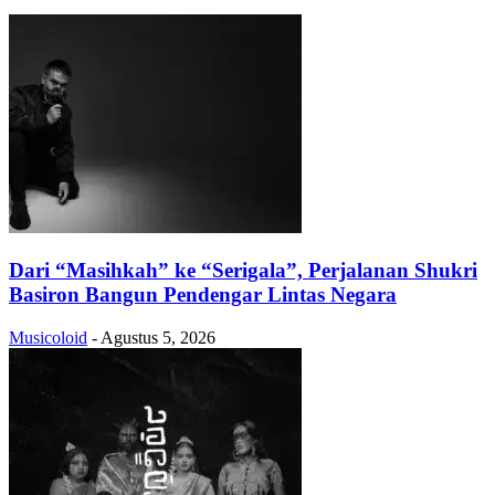
Dari “Masihkah” ke “Serigala”, Perjalanan Shukri
Basiron Bangun Pendengar Lintas Negara
Musicoloid
-
Agustus 5, 2026