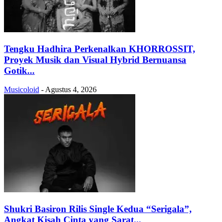
Tengku Hadhira Perkenalkan KHORROSSIT,
Proyek Musik dan Visual Hybrid Bernuansa
Gotik...
Musicoloid
-
Agustus 4, 2026
Shukri Basiron Rilis Single Kedua “Serigala”,
Angkat Kisah Cinta yang Sarat...