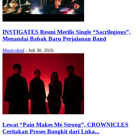
INSTIGATES Resmi Merilis Single “Sacrilegious”,
Menandai Babak Baru Perjalanan Band
Musicoloid
-
Juli 30, 2026
Lewat “Pain Makes Me Strong”, CROWNICLES
Ceritakan Proses Bangkit dari Luka...