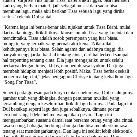
adalah ‘surprise’ rilis untuk Tissa, karena aku nggak bisa memberi
kado yang berbau materi, jadi sebagai musisi dan sadar bisa
membuat lagu, maka aku berikan Tissa sebuah lagu yang dirilis
serius” celetuk Dul santai.
“Karena lagu ini benar-benar aku tujukan untuk Tissa Biani, mulai
dari nada hingga lirik-liriknya khusus untuk Tissa yang kucintai dan
mencintaiku. Tissa adalah sosok perempuan yang luar biasa,
mungkin yang terbaik yang pernah aku kenal. Nilai-nilai
kehidupannya luar biasa. Selain agama dan adabnya tinggi, dia
banyak mengajariku hal-hal tentang cinta, dari hal terkecil sampai
hal terpenting tentang cinta. Dia juga mengajariku untuk selalu
berkarya dengan tulus, ikhlas, dan penuh rasa syukur. Dia juga
merubah hidupku menjadi lebih positif. Maka, Tissa berhak sekali
menerima lagu ini,” jelas pengagum Chrisye tentang kehadiran lagu
“Song For Tissa”.
Seperti pada goresan pada karya cipta sebelumnya, Dul selalu punya
gambar utuh yang dibingkai dengan penuturan musikal yang
tersambung dengan keseluruhan lirik di lagu barunya. Pada lagu ini
Dul bersikap seperti lagu dan juga sebaliknya, dimana postur
tersebut sangat fleksibel menyampaikan pesan. “Lagu ini
menggambarkan suasana damai saat bersama orang yang kita cintai,
rasa senang, bahagia, berbunga-bunga dan bisa memberikan rasa
tenang saat mendengarkannya. Dan lagu ini sedikit lebih elektronik
dan asik dibuat goyang daripada lagu-lagu sebelumnya. Dom