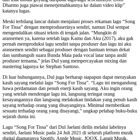
Dharmo juga piawai menerjemahkannya ke dalam video klip”
katanya lugas.
Meski terbilang lancar dalam menjalani proses rekaman lagu “Song
For Tissa” dengan memproduserinya sendiri, namun Dul sempat
mengendalikan situasi teknis di tengah jalan. “Mungkin di
aransemen ya, karena setelah lagu Kamu dan Aku (2017), aku gak
pernah memproduksi lagu sendiri tanpa produser dan lagu ini aku
aransemen sendiri sebagai produser dengan bantuan teman dekat
dan sumbangsih suara Bunda Maia pada vocal latar tanpa andil
produser ternama,” jelas Dul yang mempercayakan mixing dan
mastering lagunya ke Stephan Santoso.
Di luar hubungannya, Dul juga berharap siapapun dapat merayakan
kasih sayang melalui lagu “Song For Tissa”. “Lagu ini mengandung
hawa perdamaian dan penuh enerji kasih sayang. Aku ingin orang
yang setelah mendengar lagu ini, langsung teringat orang
kesayangannya dan langsung melakukan tindakan yang penuh kasih
sayang terhadap orang yang disayanginya. Minimal memberikan
sesuatu terhadap orang yang disayangi,” ungkap pelahap buku-buku
sejarah dunia ini.
Lagu “Song For Tissa” dari Dul Jaelani dirilis melalui labelnya
sendiri, Jaelani Music pada 24 Juli 2021 di seluruh platform musik
digital diantaranya Spotify, Apple Music, JOOX, Langit Musik,