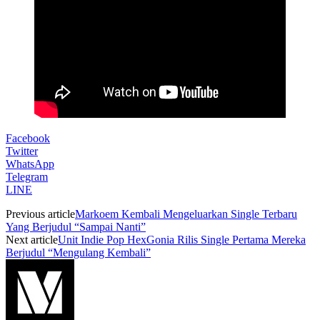
Facebook
Twitter
WhatsApp
Telegram
LINE
Previous article
Markoem Kembali Mengeluarkan Single Terbaru
Yang Berjudul “Sampai Nanti”
Next article
Unit Indie Pop HexGonia Rilis Single Pertama Mereka
Berjudul “Mengulang Kembali”