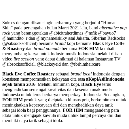
Sukses dengan rilisan single terbarunya yang berjudul “Human
Skin” pada pertengahan bulan Maret 2021 lalu, band
alternative pop
rock
yang beranggotakan @abicitraherdimas @mfik @bayuo7
@hanindito_r dan @mynameiskiky asal Jakarta, Siberian Redsocks
(@sibsocksofficial) bersama
brand
kopi bernama
Black Eye Coffe
& Roastery
dan
brand pomade
bernama
FOR HIM
kembali
menyumbang karya untuk industri musik Indonesia melalui rilisan
video
live session
yang dapat dinikmati di halaman Instagram TV
@sibsocksofficial, @blackeyeid dan @forhimhaircare.
Black Eye Coffee Roastery
sebagai
brand local
Indonesia dengan
konsisten mempromosikan kekayaan cita rasa
#KopiAsliIndonesia
sejak tahun 2016
. Melalui minuman kopi,
Black Eye
terus
menghadirkan semangat kreativitas dan kesenian anak muda
Indonesia untuk terus berkarya memperkaya Indonesia. Sedangkan,
FOR HIM
produk yang diciptakan khusus pria, berkomitmen untuk
meningkatkan kepercayaan diri dan menghadirkan daya tarik
sebagai idola bagi penggunanya.
FOR HIM
menggandeng para
idola untuk mengajak kawula muda untuk tampil percaya diri dan
memiliki daya tarik sebagai idola.