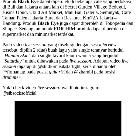
Produk
Black Eye
dapat diperoleh di beberapa café yang berlokasi
di Bali dan Jakarta antara lain di Secret Garden Village Bedugul,
Bisma Ubud, Ubud Art Market, Mall Bali Galeria, Seminyak, Cafe
Taman Palem Jakarta Barat dan Rest area Km72A Jakarta –
Bandung. Produk
Black Eye
juga dapat diperoleh di Tokopedia dan
Shopee. Sedangkan untuk
FOR HIM
produk dapat diperoleh di
supermarket dan minimarket terdekat.
Pada video
live session
yang diselingi dengan sesi
interview
tersebut, dipilih 2 (dua) buah lagu yaitu single teranyar berjudul
“
Human Skin
” dan single favorit kaum wanita yang berjudul
“
Saturday
” untuk dibawakan pada
live session
. Adapun video
live
session
digarap di @studiomusikstarlight, serta dibantu oleh
@firmantap pada posisi
guitarist
dan @zharnbl pada posisi
drummer
.
Yuk! check video
live session
-nya di bio instagram
@sibsocksofficial