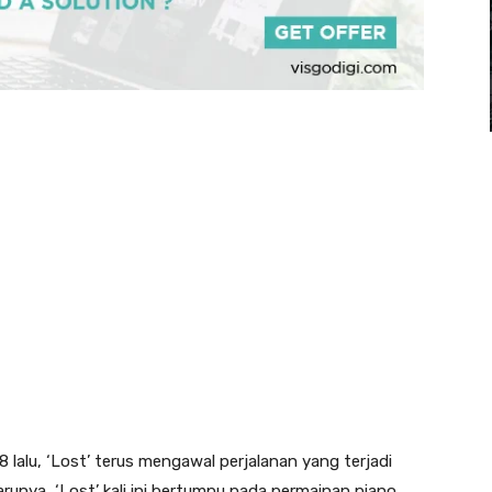
8 lalu, ‘Lost’ terus mengawal perjalanan yang terjadi
unya, ‘Lost’ kali ini bertumpu pada permainan piano