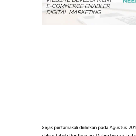
Sejak pertamakali diriliskan pada Agustus 201
dalam tubuh Posthuman. Dalam bentuk terbar