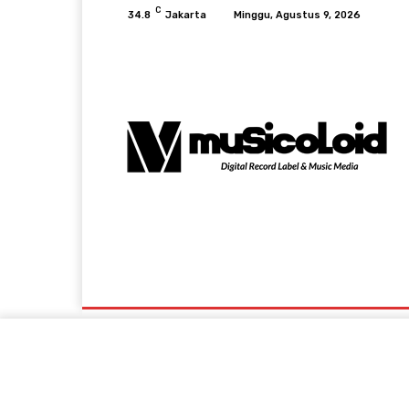
C
34.8
Jakarta
Minggu, Agustus 9, 2026
Music News
Lifestyle & Viral
Events A