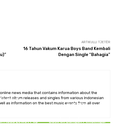
ARTIKULLI TJETËR
16 Tahun Vakum Karua Boys Band Kembali
u)”
Dengan Single “Bahagia”
online news media that contains information about the
e latest album releases and singles from various Indonesian
ALBUM REVIEW
ll as information on the best music events from all over
MUSIC NEWS
Type Zero Rilis EP
PINKPOSER”, Angkat
Dari “Masihkah” ke
arian Identitas
“Serigala”, Perjalanan Shukri
si Muda Lewat Pop
Basiron Bangun Pendengar
unk Modern
Lintas Negara