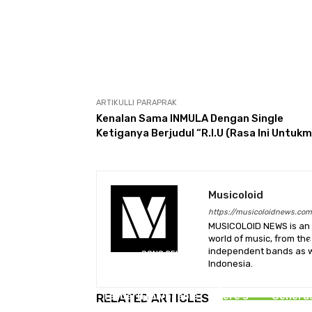
ARTIKULLI PARAPRAK
Kenalan Sama INMULA Dengan Single
Ketiganya Berjudul “R.I.U (Rasa Ini Untukm
Musicoloid
https://musicoloidnews.com
MUSICOLOID NEWS is an 
world of music, from th
independent bands as we
SONG RELEASES
Expect 
Indonesia.
Adyt Adead Hadir sebagai
Debut “
Guest Vocal di Single
Penc
Terbaru [pivotable] “There’s
Genera
RELATED ARTICLES
Something In My Eyes”
P