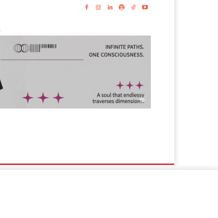
-
s
Lyrics