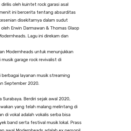
rilis oleh kuintet rock garasi asal
enit ini bercerita tentang absurditas
esenian disekitarnya dalam sudut
lis oleh Erwin Darmawan & Thomas Glaop
Modernheads. Lagu ini direkam dan
nalan Modernheads untuk menunjukkan
usik garage rock revivalist di
 di berbagai layanan musik streaming
han September 2020.
 Surabaya. Berdiri sejak awal 2020,
awakan yang telah malang melintang di
 di vokal adalah vokalis serba bisa
k band serta festival musik lokal. Prass
kan awal Modernheads adalah ex personil