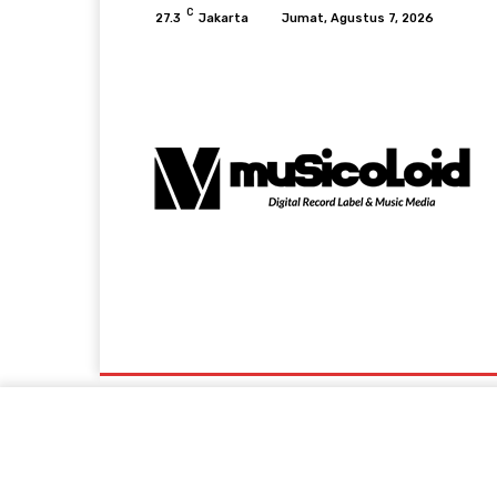
C
27.3
Jakarta
Jumat, Agustus 7, 2026
Music News
Lifestyle & Viral
Events A