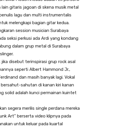
ain gitaris jagoan di skena musik metal
nulis lagu dan multi instrumentalis
ntuk melengkapi bagian gitar kedua.
ingkaran session musician Surabaya
da seksi perkusi ada Ardi yang kondang
abung dalam grup metal di Surabaya
linger.
ika disebut terinspirasi grup rock asal
nannya seperti Albert Hammond Jr.,
Ferdinand dan masih banyak lagi. Vokal
g bersahut-sahutan di kanan kiri kanan
 solid adalah kunci permainan kuintet
kan segera merilis single perdana mereka
Junk Art” berserta video klipnya pada
nakan untuk keluar pada kuartal