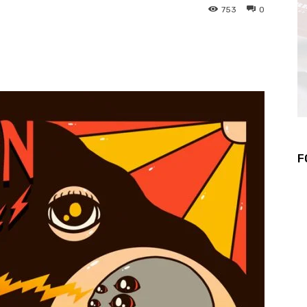
753
0
WhatsApp
Telegram
F