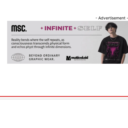
- Advertisement 
nnounce
Band Showcase
Album Review
Song Release