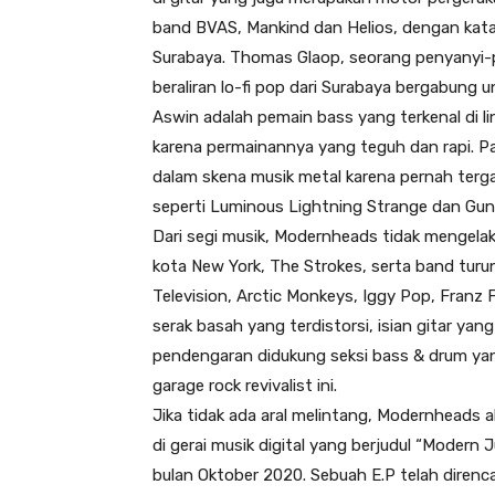
band BVAS, Mankind dan Helios, dengan kata l
Surabaya. Thomas Glaop, seorang penyanyi-pe
beraliran lo-fi pop dari Surabaya bergabung u
Aswin adalah pemain bass yang terkenal di l
karena permainannya yang teguh dan rapi. Pa
dalam skena musik metal karena pernah terg
seperti Luminous Lightning Strange dan Guns
Dari segi musik, Modernheads tidak mengelak j
kota New York, The Strokes, serta band turu
Television, Arctic Monkeys, Iggy Pop, Franz 
serak basah yang terdistorsi, isian gitar yan
pendengaran didukung seksi bass & drum yang
garage rock revivalist ini.
Jika tidak ada aral melintang, Modernheads a
di gerai musik digital yang berjudul “Modern 
bulan Oktober 2020. Sebuah E.P telah direnca