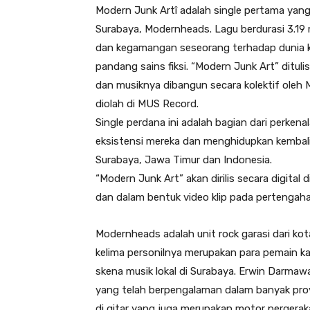
Modern Junk Artî adalah single pertama yang di
Surabaya, Modernheads. Lagu berdurasi 3.19 m
dan kegamangan seseorang terhadap dunia k
pandang sains fiksi. “Modern Junk Art” ditu
dan musiknya dibangun secara kolektif oleh 
diolah di MUS Record.
Single perdana ini adalah bagian dari perke
eksistensi mereka dan menghidupkan kembali m
Surabaya, Jawa Timur dan Indonesia.
“Modern Junk Art” akan dirilis secara digital
dan dalam bentuk video klip pada pertenga
Modernheads adalah unit rock garasi dari kota
kelima personilnya merupakan para pemain k
skena musik lokal di Surabaya. Erwin Darmawan
yang telah berpengalaman dalam banyak proye
di gitar yang juga merupakan motor pergera