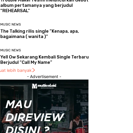
Trouble Maker resmi meluncurkan debut
album pertamanya yang berjudul
“REHEARSAL”
MUSIC NEWS
The Talking rilis single “Kenapa, apa,
bagaimana ( wanita )”
MUSIC NEWS
Yell Ow Sekarang Kembali Single Terbaru
Berjudul “Call My Name”
uat lebih banyak
- Advertisement -