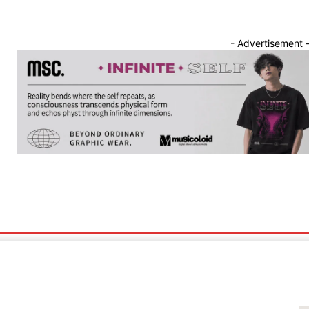
- Advertisement 
nnounce
Band Showcase
Album Review
Song Release