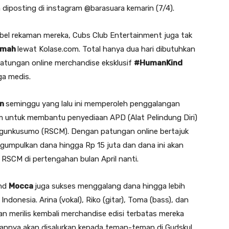
diposting di instagram @barasuara kemarin (7/4).
label rekaman mereka, Cubs Club Entertainment juga tak
umah
lewat Kolase.com. Total hanya dua hari dibutuhkan
atungan online merchandise eksklusif
#HumanKind
a medis.
in
seminggu yang lalu ini memperoleh penggalangan
om untuk membantu penyediaan APD (Alat Pelindung Diri)
ngunkusumo (RSCM). Dengan patungan online bertajuk
gumpulkan dana hingga Rp 15 juta dan dana ini akan
 RSCM di pertengahan bulan April nanti.
and
Mocca
juga sukses menggalang dana hingga lebih
ndonesia. Arina (vokal), Riko (gitar), Toma (bass), dan
 merilis kembali merchandise edisi terbatas mereka
ngannya akan disalurkan kepada teman-teman di Gudskul