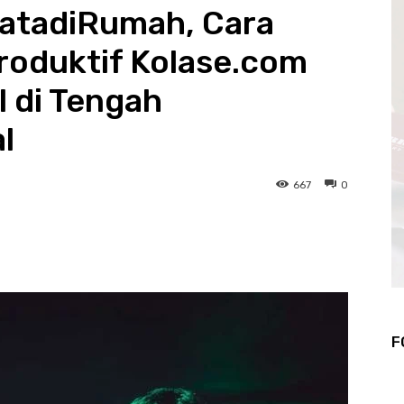
atadiRumah, Cara
Produktif Kolase.com
l di Tengah
l
667
0
WhatsApp
Telegram
F