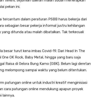
n terkini, sejumlah daerah malah sudah menerapkan
ai pekan ini.
a tercantum dalam peraturan PSBB harus bekerja dari
 sebagian besar pekerja informal justru kehilangan
yang ditunda atau malah dibatalkan. Tak terkecuali
ala besar turut kena imbas Covid-19. Dari Head In The
l One OK Rock, Baby Metal, hingga yang baru saja
 Raisa di Gelora Bung Karno (GBK). Belum lagi deretan
ng melompong sampai waktu yang belum ditentukan.
orm patungan online untuk industri kreatif menginisiasi
n cara patungan online mendukung apapun proyek
 lainnya.