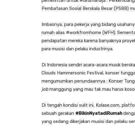
pemerintah untuk #dirumahaja . Perkembanga
Pembatasan Sosial Berskala Besar (PSBB) mul
Imbasnya, para pekerja yang bidang usahany
rumah alias #workfromhome (WFH). Sementara
pendapatan mereka karena banyaknya proyek 
para musisi dan pelaku industrinya.
Di Indonesia sendiri acara-acara musik bersk
Clouds Hammersonic Festival, konser tungga
mengumumkan penundaannya : Konser Tunggal
job
manggung yang mau tak mau harus koso
Di tengah kondisi sulit ini, Kolase.com, platf
sebuah gerakan
#BikinNyatadiRumah
denga
yang sedang dikerjakan musisi dan pelaku seni