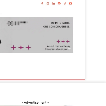
-
s
Lyrics
- Advertisement -