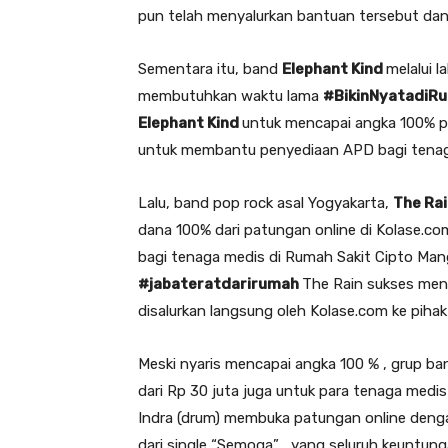
pun telah menyalurkan bantuan tersebut dan 
Sementara itu, band
Elephant Kind
melalui 
membutuhkan waktu lama
#BikinNyatadiR
Elephant Kind
untuk mencapai angka 100% p
untuk membantu penyediaan APD bagi tenag
Lalu, band pop rock asal Yogyakarta,
The Ra
dana 100% dari patungan online di Kolase.c
bagi tenaga medis di Rumah Sakit Cipto Ma
#jabateratdarirumah
The Rain sukses men
disalurkan langsung oleh Kolase.com ke pihak
Meski nyaris mencapai angka 100 % , grup b
dari Rp 30 juta juga untuk para tenaga medis I
Indra (drum) membuka patungan online dengan
dari single “Semoga” , yang seluruh keuntu