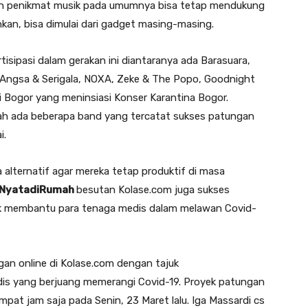
n penikmat musik pada umumnya bisa tetap mendukung
hkan, bisa dimulai dari gadget masing-masing.
isipasi dalam gerakan ini diantaranya ada Barasuara,
, Angsa & Serigala, NOXA, Zeke & The Popo, Goodnight
si Bogor yang meninsiasi Konser Karantina Bogor.
udah ada beberapa band yang tercatat sukses patungan
i.
alternatif agar mereka tetap produktif di masa
nNyatadiRumah
besutan Kolase.com juga sukses
uk membantu para tenaga medis dalam melawan Covid-
n online di Kolase.com dengan tajuk
dis yang berjuang memerangi Covid-19. Proyek patungan
pat jam saja pada Senin, 23 Maret lalu. Iga Massardi cs