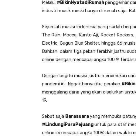
Melalui
#BikinNyatadiRumah
penggemar da
industri musik meski hanya di rumah saja. Ba
Sejumlah musisi Indonesia yang sudah berpart
The Rain, Mocca, Kunto Aji, Rocket Rockers
Electric, Gugun Blue Shelter, hingga 66 musi
Bahkan, dalam tiga pekan terakhir justru s
online dengan mencapai angka 100 % terdana
Dengan begitu musisi justru menemukan cara 
pandemi ini. Nggak hanya itu, gerakan
#Biki
menggalang dana yang akan disalurkan unt
19.
Sebut saja
Barasuara
yang membuka patunga
#LindungiParaPejuang
untuk para staf me
online ini mecapai angka 100% dalam waktu em