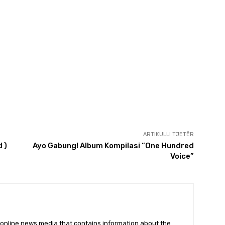
ARTIKULLI TJETËR
 )
Ayo Gabung! Album Kompilasi “One Hundred
Voice”
online news media that contains information about the