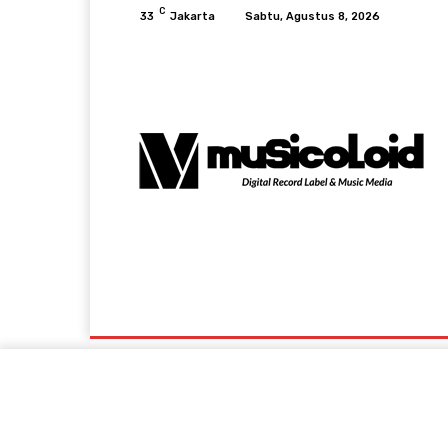
C
33
Jakarta
Sabtu, Agustus 8, 2026
Music News
Lifestyle & Viral
Events A