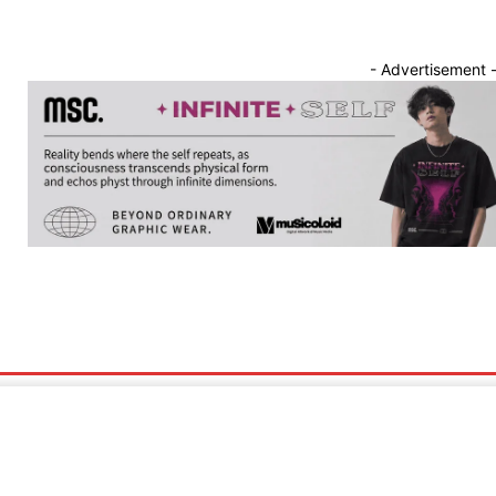
- Advertisement 
nnounce
Band Showcase
Album Review
Song Release