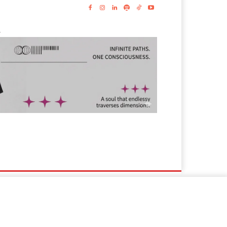
-
s
Lyrics