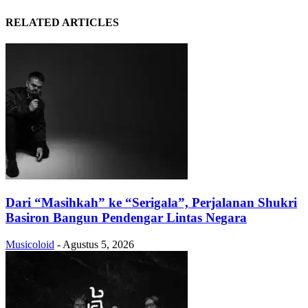
RELATED ARTICLES
Dari “Masihkah” ke “Serigala”, Perjalanan Shukri
Basiron Bangun Pendengar Lintas Negara
Musicoloid
-
Agustus 5, 2026