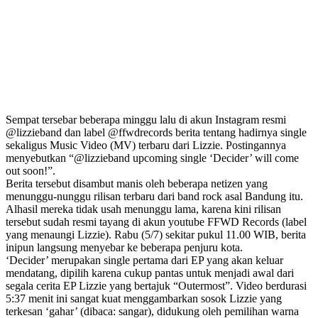
Sempat tersebar beberapa minggu lalu di akun Instagram resmi
@lizzieband dan label @ffwdrecords berita tentang hadirnya single
sekaligus Music Video (MV) terbaru dari Lizzie. Postingannya
menyebutkan “@lizzieband upcoming single ‘Decider’ will come
out soon!”.
Berita tersebut disambut manis oleh beberapa netizen yang
menunggu-nunggu rilisan terbaru dari band rock asal Bandung itu.
Alhasil mereka tidak usah menunggu lama, karena kini rilisan
tersebut sudah resmi tayang di akun youtube FFWD Records (label
yang menaungi Lizzie). Rabu (5/7) sekitar pukul 11.00 WIB, berita
inipun langsung menyebar ke beberapa penjuru kota.
‘Decider’ merupakan single pertama dari EP yang akan keluar
mendatang, dipilih karena cukup pantas untuk menjadi awal dari
segala cerita EP Lizzie yang bertajuk “Outermost”. Video berdurasi
5:37 menit ini sangat kuat menggambarkan sosok Lizzie yang
terkesan ‘gahar’ (dibaca: sangar), didukung oleh pemilihan warna