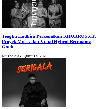
Tengku Hadhira Perkenalkan KHORROSSIT,
Proyek Musik dan Visual Hybrid Bernuansa
Gotik...
Musicoloid
-
Agustus 4, 2026