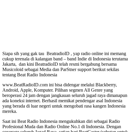
Siapa sih yang gak tau BeatradioID , yap radio online ini memang
cukup terenala di kalangan band – band Indie di Indonesia terutama
Jakarta, dan kini BeatradioID telah resmi bergabung bersama
Musicoloid sebagai Media dan ParStner support berikut sekilas
tentang Beat Radio Indonesia
www.BeatRadioID.com ini bisa didengar melalui Blackberry,
Android, Apple, Komputer. Pilihan segmen All Genre yang
beroperasi 24 jam dengan jangkauan seluruh jagad raya dimanapun
ada koneksi internet. Berhasil memikat pendengar asal Indonesia
yang berada di luar negeri untuk mengobati rasa kangen Indonesia
mereka.
Saat ini Beat Radio Indonesia mengukuhkan diri sebagai Radio
Profesional Muda dan Radio Online No.1 di Indonesia. Dengan
coverage seluruh Jagad Raya, setiap hari BeatCaster (sebutan untuk