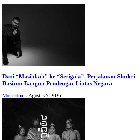
Dari “Masihkah” ke “Serigala”, Perjalanan Shukri
Basiron Bangun Pendengar Lintas Negara
Musicoloid
-
Agustus 5, 2026