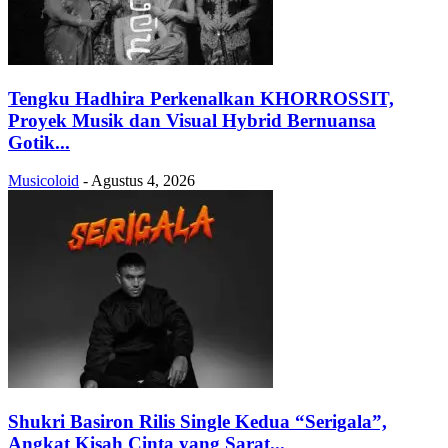
Tengku Hadhira Perkenalkan KHORROSSIT,
Proyek Musik dan Visual Hybrid Bernuansa
Gotik...
Musicoloid
-
Agustus 4, 2026
Shukri Basiron Rilis Single Kedua “Serigala”,
Angkat Kisah Cinta yang Sarat...