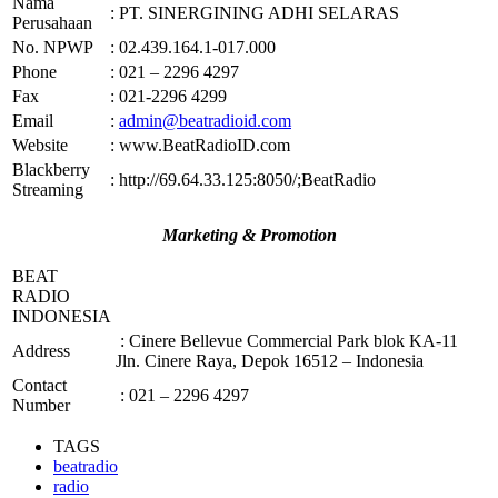
Nama
: PT. SINERGINING ADHI SELARAS
Perusahaan
No. NPWP
: 02.439.164.1-017.000
Phone
: 021 – 2296 4297
Fax
: 021-2296 4299
Email
:
admin@beatradioid.com
Website
: www.BeatRadioID.com
Blackberry
: http://69.64.33.125:8050/;BeatRadio
Streaming
Marketing & Promotion
BEAT
RADIO
INDONESIA
: Cinere Bellevue Commercial Park blok KA-11
Address
Jln. Cinere Raya, Depok 16512 – Indonesia
Contact
: 021 – 2296 4297
Number
TAGS
beatradio
radio