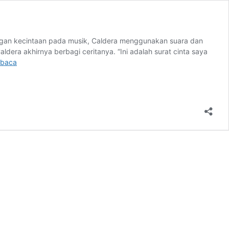
 Dengan kecintaan pada musik, Caldera menggunakan suara dan
ldera akhirnya berbagi ceritanya. “Ini adalah surat cinta saya
Caldera,
mbaca
Merilis
Single
Pertamanya
Berjudul
“Talk”